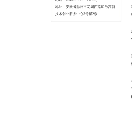
地址：安徽省滁州市花园西路82号高新
技术创业服务中心3号楼2楼