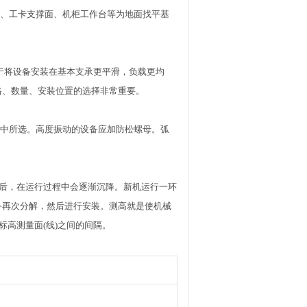
装面、工卡支撑面、机柜工作台等为地面找平基
决于将设备安装在基本支承更平滑，负载更均
格、数量、安装位置的选择非常重要。
959中所选。高度振动的设备应加防松螺母。弧
装后，在运行过程中会逐渐沉降。新机运行一环
备再次分解，然后进行安装。测高就是使机械
标高测量面(线)之间的间隔。